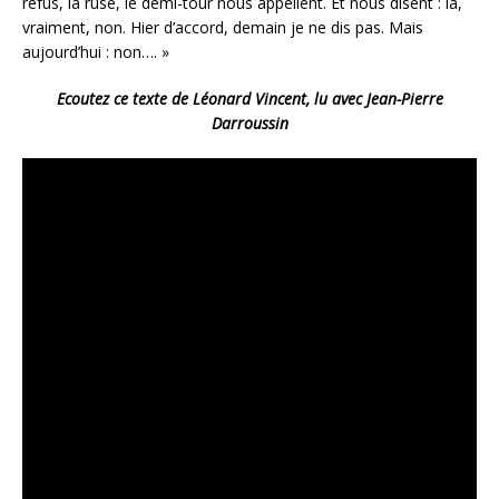
refus, la ruse, le demi-tour nous appellent. Et nous disent : là,
vraiment, non. Hier d’accord, demain je ne dis pas. Mais
aujourd’hui : non…. »
Ecoutez ce texte de Léonard Vincent, lu avec Jean-Pierre
Darroussin