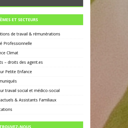
ÈMES ET SECTEURS
tions de travail & rémunérations
té Professionnelle
nce Climat
ts – droits des agent.es
ur Petite Enfance
uniqués
ur travail social et médico-social
actuels & Assistants Familiaux
cations
TROUVEZ-NOUS