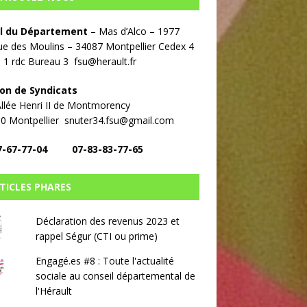
l du Département
– Mas d’Alco – 1977
e des Moulins – 34087 Montpellier Cedex 4
 1 rdc Bureau 3 fsu@herault.fr
on de Syndicats
llée Henri II de Montmorency
00 Montpellier snuter34.fsu@gmail.com
7-67-77-04 07-83-83-77-65
TICLES PHARES
Déclaration des revenus 2023 et
rappel Ségur (CTI ou prime)
Engagé.es #8 : Toute l'actualité
sociale au conseil départemental de
l'Hérault