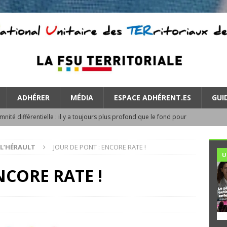
ADHÉRER
MÉDIA
ESPACE ADHÉRENT.ES
GUI
mnité différentielle : il y a toujours plus profond que le fond pour
ATEGORIZED
 L’HÉRAULT
JOUR DE PONT : ENCORE RATE !
cendie : protéger les agent·es, reconnaître les engagements
U
NCORE RATE !
VAIL : Temps plein, temps partiel, JNT, JRC…
UNCATEGORIZED
letin d’information syndicale de la section FSU de l’EID
RIZED