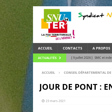
ACCUEIL
CONTACTS
A PROPOS
[ 9 juillet 2026 ]
SMIC et inde
ACTUALITÉS
les agent.es publics !
UNC
ACCUEIL
CONSEIL DÉPARTEMENTAL DE
[ 8 juillet 2026 ]
Canicule, in
UNCATEGORIZED
JOUR DE PONT : E
[ 23 juin 2026 ]
TEMPS DE TRA
[ 23 juin 2026 ]
ZOOM : le bul
23 mars 2021
Méditerranée
UNCATEGO