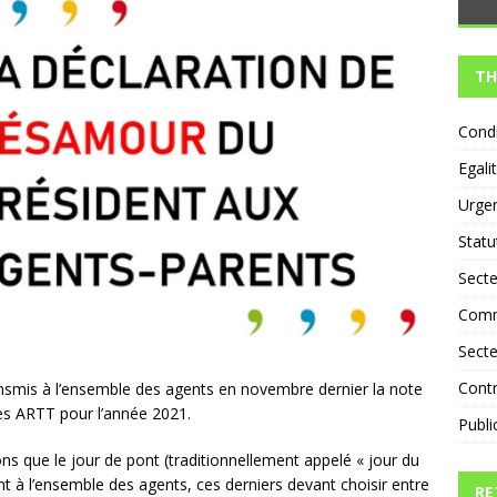
an d’actions de la DGA ASEF : réelles perspectives ou nouvel
ZED
TH
Condi
Egali
Urge
Statu
Secte
Comm
Secte
Contr
nsmis à l’ensemble des agents en novembre dernier la note
les ARTT pour l’année 2021.
Publi
s que le jour de pont (traditionnellement appelé « jour du
t à l’ensemble des agents, ces derniers devant choisir entre
RE