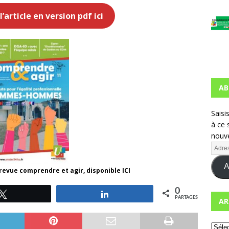
’article en version pdf ici
AB
Saisi
à ce 
nouve
A
a revue comprendre et agir, disponible ICI
0
Tweetez
Partagez
PARTAGES
AR