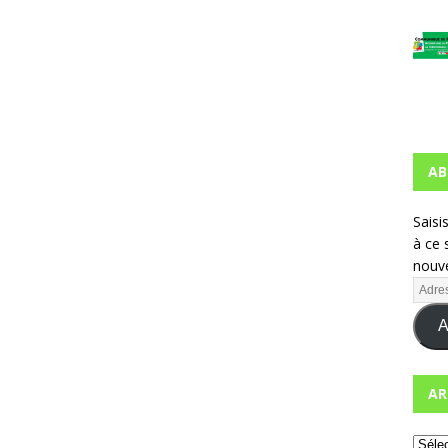
AB
Saisi
à ce 
nouve
A
AR