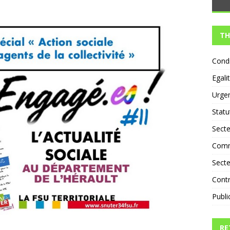
an d’actions de la DGA ASEF : réelles perspectives ou nouvel
ZED
TH
Condi
Egali
Urge
Statu
Secte
Comm
Secte
Contr
Publi
RE