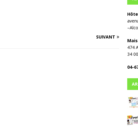
Hôte
avenu
–Alco
SUIVANT
Mais
474 A
34 0
04-6
AR