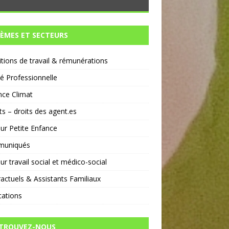
ÈMES ET SECTEURS
tions de travail & rémunérations
té Professionnelle
nce Climat
ts – droits des agent.es
ur Petite Enfance
uniqués
ur travail social et médico-social
actuels & Assistants Familiaux
cations
TROUVEZ-NOUS