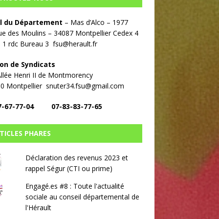
l du Département
– Mas d’Alco – 1977
e des Moulins – 34087 Montpellier Cedex 4
 1 rdc Bureau 3 fsu@herault.fr
on de Syndicats
llée Henri II de Montmorency
00 Montpellier snuter34.fsu@gmail.com
7-67-77-04 07-83-83-77-65
TICLES PHARES
Déclaration des revenus 2023 et
rappel Ségur (CTI ou prime)
Engagé.es #8 : Toute l'actualité
sociale au conseil départemental de
l'Hérault