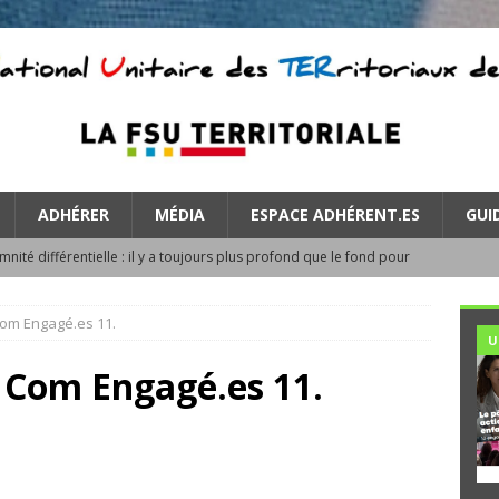
ADHÉRER
MÉDIA
ESPACE ADHÉRENT.ES
GUI
mnité différentielle : il y a toujours plus profond que le fond pour
ATEGORIZED
 Com Engagé.es 11.
cendie : protéger les agent·es, reconnaître les engagements
U
L Com Engagé.es 11.
VAIL : Temps plein, temps partiel, JNT, JRC…
UNCATEGORIZED
letin d’information syndicale de la section FSU de l’EID
RIZED