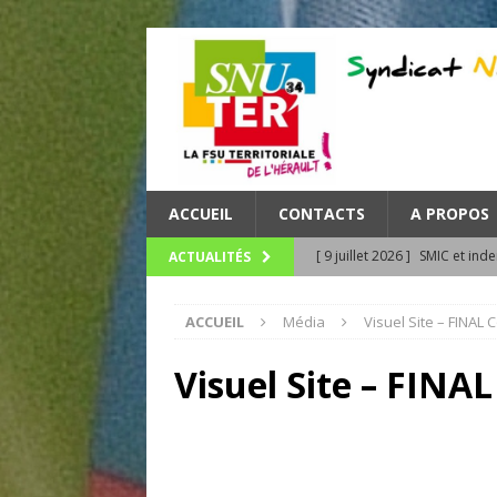
ACCUEIL
CONTACTS
A PROPOS
[ 9 juillet 2026 ]
SMIC et inde
ACTUALITÉS
les agent.es publics !
UNC
ACCUEIL
Média
Visuel Site – FINAL
[ 8 juillet 2026 ]
Canicule, in
UNCATEGORIZED
Visuel Site – FINA
[ 23 juin 2026 ]
TEMPS DE TRA
[ 23 juin 2026 ]
ZOOM : le bul
Méditerranée
UNCATEGO